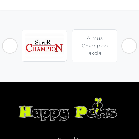
Almus
Champion
akcia