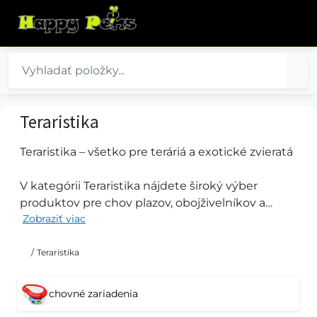
Teraristika
Teraristika – všetko pre teráriá a exotické zvieratá
V kategórii Teraristika nájdete široký výber
produktov pre chov plazov, obojživelníkov a
Zobraziť viac
ďalších terárijných zvierat. Ponúkame teráriá,
osvetlenie, výhrevné žiarovky, podstielky,
substráty, dekorácie, úkryty, misky, vitamíny,
/
Teraristika
krmivá aj ďalšie teraristické potreby pre
vytvorenie vhodného a bezpečného prostredia.
chovné zariadenia