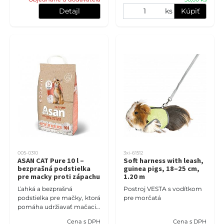
Detajl
ks
Kúpiť
005-0310
3xi-61512
ASAN CAT Pure 10 l –
Soft harness with leash,
bezprašná podstielka
guinea pigs, 18–25 cm,
pre macky proti zápachu
1.20 m
Ľahká a bezprašná
Postroj VESTA s vodítkom
podstielka pre mačky, ktorá
pre morčatá
pomáha udržiavať mačaciu
toaletu dlhšie sviežu.
Cena s DPH
Cena s DPH