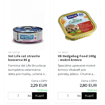
136-012728
VK 58471
Vet Life cat struvite
VK Hedgehog Food 100g
konzerva 85 g
- mokré krmivo
Farmina Vet Life Struvite je
Špeciálne upravené mokré
kompletná veterinárna
krmivo Vitakraft pre
diéta pre mačky, určená na
potreby ježkov. Chutné a
rozpúšťanie struvitových
druhovo vyvážené krmivo
Cena s DPH
Cena s DPH
kameňov a zníženie ich
obsahuje vysoko kvalitné
2,29 EUR
2,80 EUR
opakovanej tvorby
živočíšne proteíny a životne
10,00 ks
15,00 ks
d
ks
Kúpiť
ks
Kúpiť