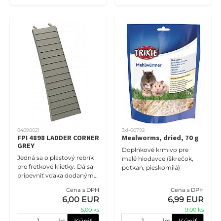
84898021
3xi-60792
FPI 4898 LADDER CORNER
Mealworms, dried, 70 g
GREY
Doplnkové krmivo pre
Jedná sa o plastový rebrík
malé hlodavce (škrečok,
pre fretkové klietky. Dá sa
potkan, pieskomilá)
pripevniť vďaka dodaným
praktickým háčikom.
Cena s DPH
Cena s DPH
Schody pre fretky
6,00 EUR
6,99 EUR
Vyrobené z plastu so
5,00 ks
9,00 ks
zapínacími h
ks
Kúpiť
ks
Kúpiť