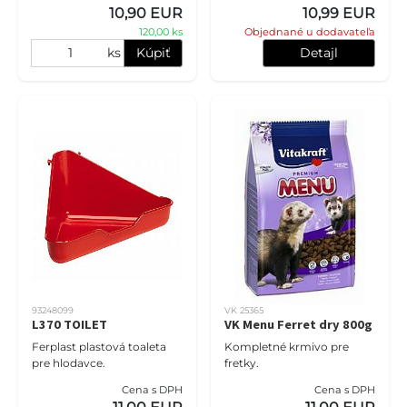
Vhodná pre bytové mačky
10,90 EUR
10,99 EUR
aj mačiatka, s vysokou
120,00 ks
Objednané u dodavateľa
absorpcio
ks
Kúpiť
Detajl
93248099
VK 25365
L370 TOILET
VK Menu Ferret dry 800g
Ferplast plastová toaleta
Kompletné krmivo pre
pre hlodavce.
fretky.
Cena s DPH
Cena s DPH