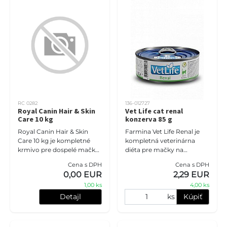
RC 0282
136-012727
Royal Canin Hair & Skin
Vet Life cat renal
Care 10 kg
konzerva 85 g
Royal Canin Hair & Skin
Farmina Vet Life Renal je
Care 10 kg je kompletné
kompletná veterinárna
krmivo pre dospelé mačky
diéta pre mačky na
so zameraním na zdravú
podporu funkcie obličiek v
Cena s DPH
Cena s DPH
kožu a lesklú srsť.
prípadoch akútneho alebo
0,00 EUR
2,29 EUR
Receptúra s omega-3 a
chronického renálneho
1,00 ks
4,00 ks
omega-6
zlyhania.
Detajl
ks
Kúpiť