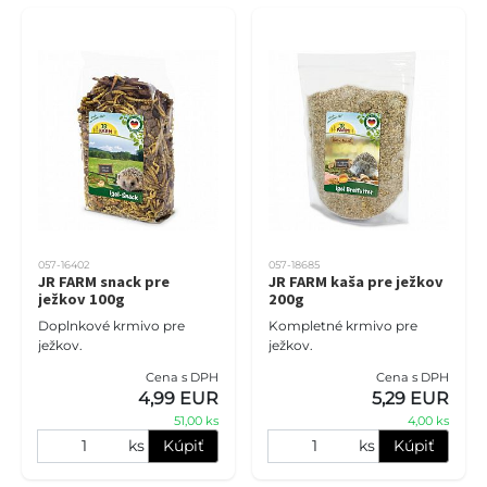
057-16402
057-18685
JR FARM snack pre
JR FARM kaša pre ježkov
ježkov 100g
200g
Doplnkové krmivo pre
Kompletné krmivo pre
ježkov.
ježkov.
Cena s DPH
Cena s DPH
4,99 EUR
5,29 EUR
51,00 ks
4,00 ks
ks
Kúpiť
ks
Kúpiť