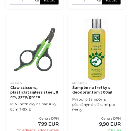
3xi-6285
MFS60303
Claw scissors,
Šampón na fretky s
plastic/stainless steel, 8
deodorantom 300ml
cm, grey/green
Prírodný šampón s
MINI nožničky na pazúriky
pšeničnými klíčkami pre
8cm TRIXIE
fretky.
Cena s DPH
Cena s DPH
7,99 EUR
9,90 EUR
Objednané u dodavateľa
20,00 ks