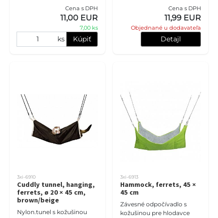
hmotnosť 600 g.
Cena s DPH
Cena s DPH
11,00 EUR
11,99 EUR
7,00 ks
Objednané u dodavateľa
ks
Kúpiť
Detajl
3xi-6910
3xi-6913
Cuddly tunnel, hanging,
Hammock, ferrets, 45 ×
ferrets, ø 20 × 45 cm,
45 cm
brown/beige
Závesné odpočívadlo s
Nylon.tunel s kožušinou
kožušinou pre hlodavce