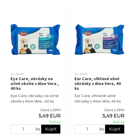
3xi-29418
3xi-29419
Eye Care, obrúsky na
Ear Care, vlhčené ušné
očné okolie s Aloe Vera ,
obrúsky s Aloe Vera, 40
40 ks
ks
Eye Care, obrúsky na očné
Ear Care, vlhčené ušné
okolie s Aloe Vera , 40 ks
obrúsky s Aloe Vera, 40 ks
Cena s DPH
Cena s DPH
5,49 EUR
5,49 EUR
11,00 ks
8,00 ks
ks
Kúpiť
ks
Kúpiť