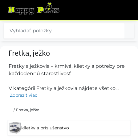
Fretka, ježko
Fretky a ježkovia – krmivá, klietky a potreby pre
každodennú starostlivosť
V kategórii Fretky a ježkovia nájdete všetko
Zobraziť viac
potrebné pre správnu starostlivosť o týchto
výnimočných domácich miláčikov. Ponúkame
krmivá pre fretky a ježkov, klietky, vybavenie
/
Fretka, ježko
klietok, postroje, kozmetiku, odpočívadlá, tunely,
hojdačky a ďalšie chovateľské potreby, ktoré
klietky a príslušenstvo
zabezpečia pohodlie, bezpečie a aktívny život