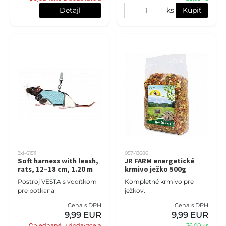
Detajl
ks
Kúpiť
3xi-61511
057-13686
Soft harness with leash,
JR FARM energetické
rats, 12–18 cm, 1.20 m
krmivo ježko 500g
Postroj VESTA s vodítkom
Kompletné krmivo pre
pre potkana
ježkov.
Cena s DPH
Cena s DPH
9,99 EUR
9,99 EUR
Objednané u dodavateľa
36,00 ks