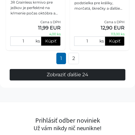
JR Grainless krmivo pre
podstielka pre králiky,
ježkov je perfektné na
morčatá, škrečky a ďalšie
kŕmenie počas októbra a
malé zvieratá. Praktická
novembra. Krmivo je bez
voľba pre každodenný
Cena s DPH
Cena s DPH
obilnín a neobsahuje
chov s dôrazom na čistotu,
11,99 EUR
12,90 EUR
ovocie ani orechy.
pohod
4,00 ks
113,00 ks
ks
Kúpiť
ks
Kúpiť
1
2
Zobraziť ďalšie 24
Prihlásiť odber noviniek
Už vám nikdy nič neunikne!