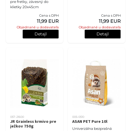
pre fretky, závesný do
klietky 20x45cm
Cena s DPH
Cena s DPH
11,99 EUR
11,99 EUR
Objednané u dodavateľa
Objednané u dodavateľa
Detajl
Detajl
057-21600
005-0510
JR Grainless krmivo pre
ASAN PET Pure 10l
ježkov 750g
Univerzálna bezprašná