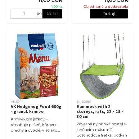
11,00 EUR
11,00 EUR
1,00 ks
Objednané u dodavateľa
ks
Kúpiť
Detajl
VK 59114
3xi-62696
VK Hedgehog Food 600g
Hammock with 2
- granul. krmivo
storeys, rats, 22 × 15 ×
30 cm
Krmivo pre ježkov –
Závesná nylonová posteľ s
obsahuje pečeň, kôrovce,
jahňacím mäsom 2
orechy a ovocie, viac ako
poschodová fretka, potkan
70 % živočíšnych bielkovín,