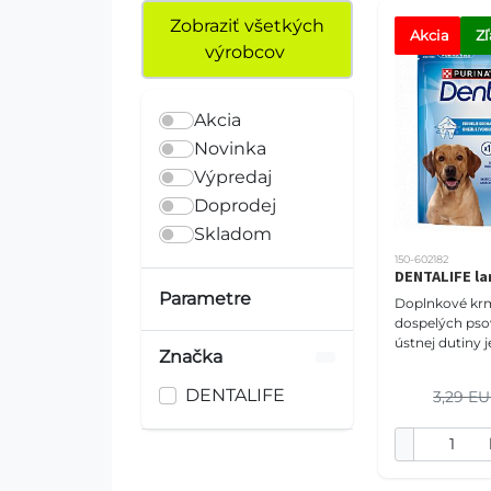
Zobraziť všetkých
Akcia
Z
výrobcov
Akcia
Novinka
Výpredaj
Doprodej
Skladom
150-602182
DENTALIFE la
Parametre
Doplnkové krm
dospelých psov. Zdra
ústnej dutiny j
Značka
celkové zdravi
vedecky dokáz
DENTALIFE
3,29 E
podávaním jed