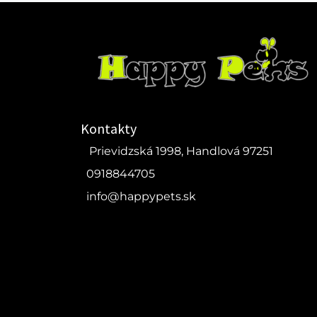
Kontakty
Prievidzská 1998, Handlová 97251
0918844705
info@happypets.sk