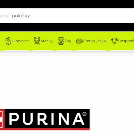
Hlodavce
Mačky
Psy
Fretka, ježko
Hospodár