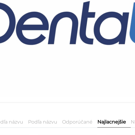
dľa názvu
Podľa názvu
Odporúčané
Najlacnejšie
N