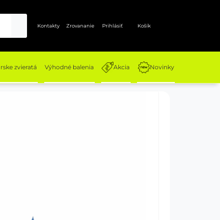
Kontakty
Zrovananie
Prihlásiť
Košík
ske zvieratá
Výhodné balenia
Akcia
Novinky