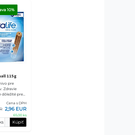
ava
 10%
all 115g
ivo pre
vie
e dôležité pre
e vášho psa. Je
Cena s DPH
ané, že
2,96 EUR
UR
nej chutne
65,00 ks
ks
Kúpiť