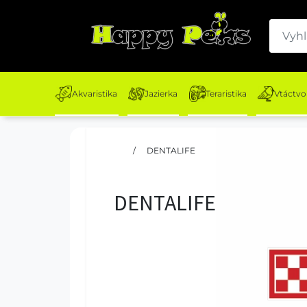
Akvaristika
Jazierka
Teraristika
Vtáctvo
/
DENTALIFE
DENTALIFE