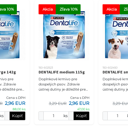
ľava
 10%
Akcia
Zľava
 10%
Akcia
Zľ
150-602523
150-602450
rge 142g
DENTALIFE medium 115g
DENTALIFE sm
ivo pre
Doplnkové krmivo pre
Doplnkové krm
vie
dospelých psov. Zdravie
dospelých psov. Zdra
e dôležité pre
ústnej dutiny je dôležité pre
ústnej dutiny j
e vášho psa. Je
celkové zdravie vášho psa. Je
celkové zdravi
Cena s DPH
Cena s DPH
ané, že
vedecky dokázané, že
vedecky dokáz
2,96 EUR
2,96 EUR
UR
3,29 EUR
3,29 E
nej chutne
podávaním jednej chutne
podávaním jed
88,00 ks
47,00 ks
ks
Kúpiť
ks
Kúpiť