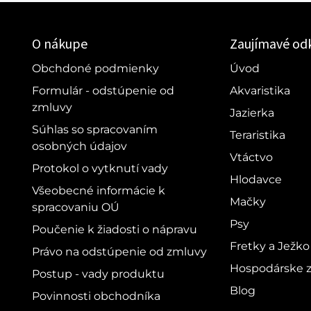
O nákupe
Zaujímavé od
Obchdoné podmienky
Úvod
Formulár - odstúpenie od
Akvaristika
zmluvy
Jazierka
Súhlas so spracovaním
Teraristika
osobných údajov
Vtáctvo
Protokol o vytknutí vady
Hlodavce
Všeobecné informácie k
Mačky
spracovaniu OÚ
Psy
Poučenie k žiadosti o nápravu
Fretky a Ježko
Právo na odstúpenie od zmluvy
Hospodárske z
Postup - vady produktu
Blog
Povinnosti obchodníka