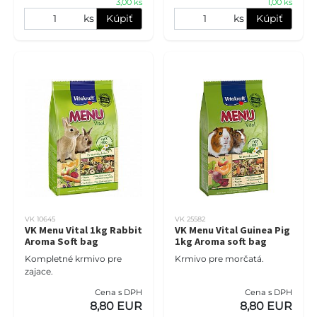
3,00 ks
1,00 ks
ks
Kúpiť
ks
Kúpiť
VK 10645
VK 25582
VK Menu Vital 1kg Rabbit
VK Menu Vital Guinea Pig
Aroma Soft bag
1kg Aroma soft bag
Kompletné krmivo pre
Krmivo pre morčatá.
zajace.
Cena s DPH
Cena s DPH
8,80 EUR
8,80 EUR