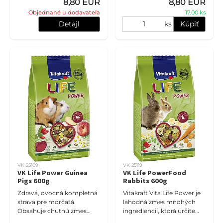
8,80 EUR
8,80 EUR
vitamímov. Zloženie:
Objednané u dodavateľa
17,00 ks
zelenina,
Detajl
ks
Kúpiť
VK 25109
VK 25119
VK Life Power Guinea
VK Life PowerFood
Pigs 600g
Rabbits 600g
Zdravá, ovocná kompletná
Vitakraft Vita Life Power je
strava pre morčatá.
lahodná zmes mnohých
Obsahuje chutnú zmes
ingrediencií, ktorá určite
jabĺk, hrozna a
poteší vašich zakrslých