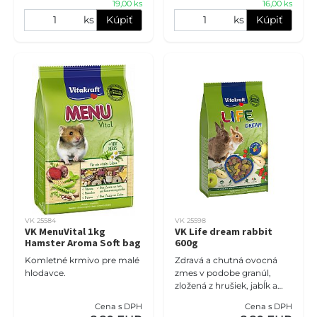
19,00 ks
16,00 ks
ks
Kúpiť
ks
Kúpiť
VK 25584
VK 25598
VK MenuVital 1kg
VK Life dream rabbit
Hamster Aroma Soft bag
600g
Komletné krmivo pre malé
Zdravá a chutná ovocná
hlodavce.
zmes v podobe granúl,
zložená z hrušiek, jabĺk a
hrozna. Obsahuje ovocné
Cena s DPH
Cena s DPH
zložky s extra porciou