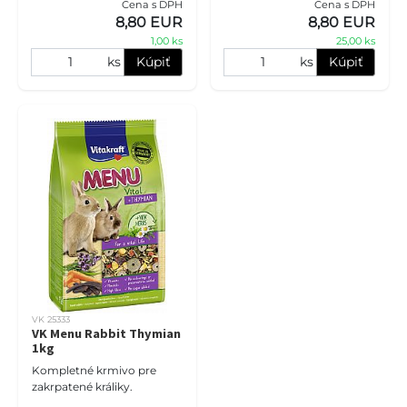
Cena s DPH
Cena s DPH
pomarančov, ktorá je
králikov. Výborná zmes s
8,80 EUR
8,80 EUR
zdrojom dôležitých
hodnotnými pšeničnými kl
1,00 ks
25,00 ks
minerálov a vitamínov.
Zlože
ks
Kúpiť
ks
Kúpiť
VK 25333
VK Menu Rabbit Thymian
1kg
Kompletné krmivo pre
zakrpatené králiky.