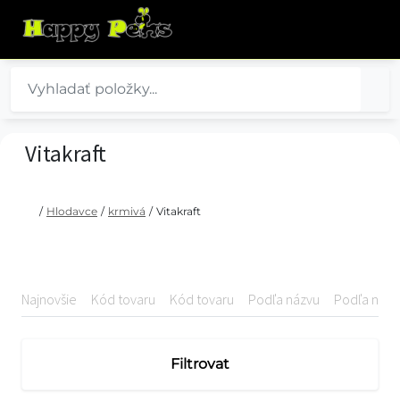
Vitakraft
/
Hlodavce
/
krmivá
/
Vitakraft
Najnovšie
Kód tovaru
Kód tovaru
Podľa názvu
Podľa názv
Filtrovat