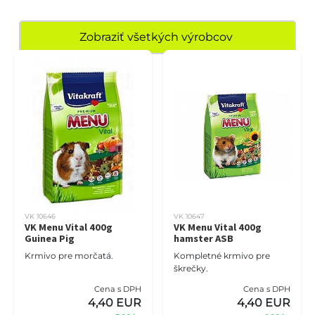
Zobraziť všetkých výrobcov
VK 10646
VK 10647
VK Menu Vital 400g
VK Menu Vital 400g
Guinea Pig
hamster ASB
Krmivo pre morčatá.
Kompletné krmivo pre
škrečky.
Cena s DPH
Cena s DPH
4,40 EUR
4,40 EUR